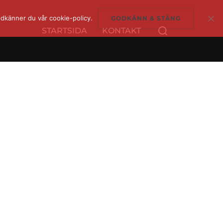
dkänner du vår cookie-policy.
GODKÄNN & STÄNG
Sök
STARTSIDA
KONTAKT
efter: