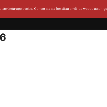
re användarupplevelse. Genom att att fortsätta använda webbplatsen go
66