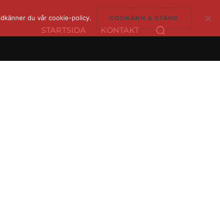
dkänner du vår cookie-policy.
GODKÄNN & STÄNG
Sök
STARTSIDA
KONTAKT
efter: