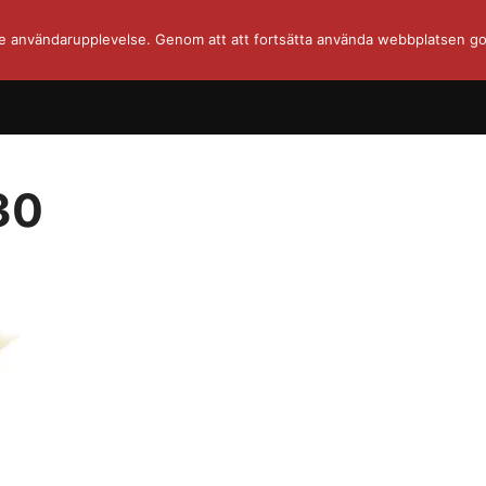
re användarupplevelse. Genom att att fortsätta använda webbplatsen go
30