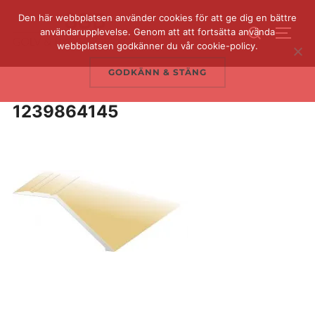
Hoppa
Den här webbplatsen använder cookies för att ge dig en bättre
Sök
till
användarupplevelse. Genom att att fortsätta använda
SLÅ 
efter:
webbplatsen godkänner du vår cookie-policy.
innehåll
GODKÄNN & STÄNG
1239864145