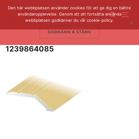
Hoppa
Den här webbplatsen använder cookies för att ge dig en bättre
Sök
till
användarupplevelse. Genom att att fortsätta använda
SLÅ 
efter:
webbplatsen godkänner du vår cookie-policy.
innehåll
GODKÄNN & STÄNG
1239864085