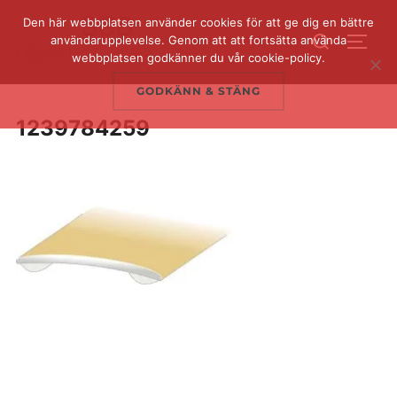
Hoppa
Den här webbplatsen använder cookies för att ge dig en bättre
Sök
till
användarupplevelse. Genom att att fortsätta använda
SLÅ 
efter:
webbplatsen godkänner du vår cookie-policy.
innehåll
GODKÄNN & STÄNG
1239784259