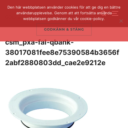
Hoppa
Den här webbplatsen använder cookies för att ge dig en bättre
Sök
till
användarupplevelse. Genom att att fortsätta använda
SLÅ 
efter:
webbplatsen godkänner du vår cookie-policy.
innehåll
GODKÄNN & STÄNG
csm_pxa-fal-qbank-
38017081fee8e75390584b3656f
2abf2880803dd_cae2e9212e