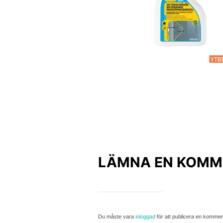
LÄMNA EN KOMM
Du måste vara
inloggad
för att publicera en kommen