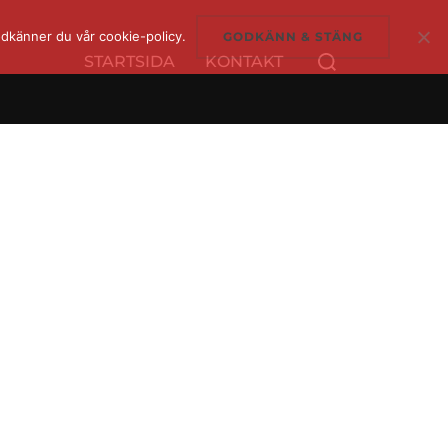
dkänner du vår cookie-policy.
GODKÄNN & STÄNG
Sök
STARTSIDA
KONTAKT
efter: