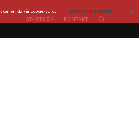
dkänner du vår cookie-policy.
GODKÄNN & STÄNG
Sök
STARTSIDA
KONTAKT
efter: