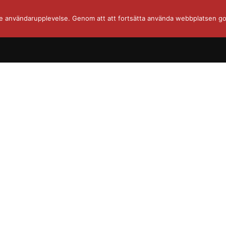
re användarupplevelse. Genom att att fortsätta använda webbplatsen go