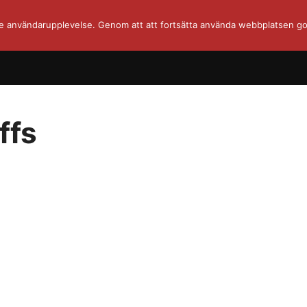
re användarupplevelse. Genom att att fortsätta använda webbplatsen go
ffs