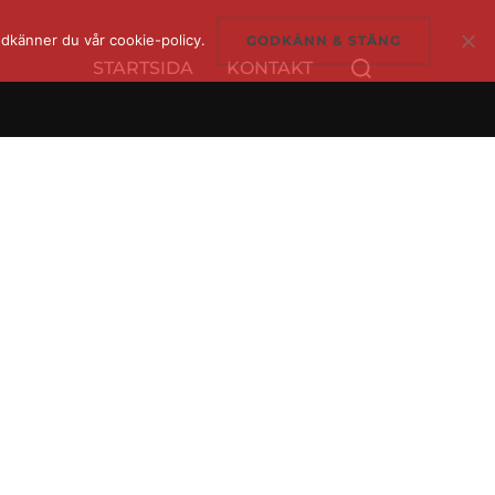
dkänner du vår cookie-policy.
GODKÄNN & STÄNG
Sök
STARTSIDA
KONTAKT
efter: