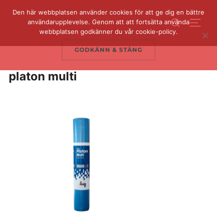
Hoppa
Den här webbplatsen använder cookies för att ge dig en bättre
Sök
till
användarupplevelse. Genom att att fortsätta använda
SLÅ 
efter:
webbplatsen godkänner du vår cookie-policy.
innehåll
GODKÄNN & STÄNG
platon multi