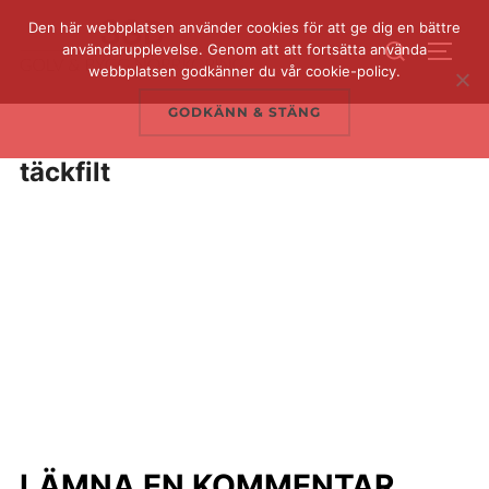
Hoppa
Den här webbplatsen använder cookies för att ge dig en bättre
Sök
till
användarupplevelse. Genom att att fortsätta använda
SLÅ 
efter:
webbplatsen godkänner du vår cookie-policy.
innehåll
GODKÄNN & STÄNG
täckfilt
LÄMNA EN KOMMENTAR