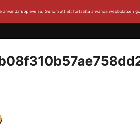
re användarupplevelse. Genom att att fortsätta använda webbplatsen go
b08f310b57ae758dd2