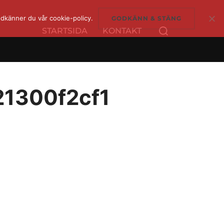
dkänner du vår cookie-policy.
GODKÄNN & STÄNG
Sök
STARTSIDA
KONTAKT
efter:
1300f2cf1