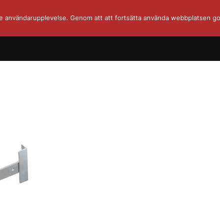
re användarupplevelse. Genom att att fortsätta använda webbplatsen go