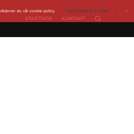
dkänner du vår cookie-policy.
GODKÄNN & STÄNG
Sök
STARTSIDA
KONTAKT
efter: