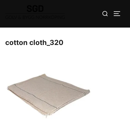
Hoppa
Sök
till
SLÅ 
efter:
innehåll
cotton cloth_320