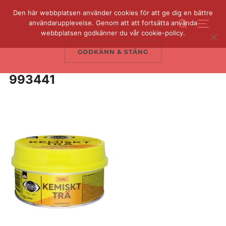
Hoppa
Den här webbplatsen använder cookies för att ge dig en bättre
Sök
till
användarupplevelse. Genom att att fortsätta använda
SLÅ 
efter:
webbplatsen godkänner du vår cookie-policy.
innehåll
GODKÄNN & STÄNG
993441