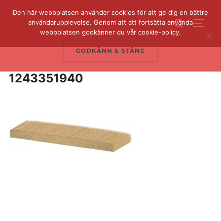
Hoppa
Den här webbplatsen använder cookies för att ge dig en bättre
Sök
till
användarupplevelse. Genom att att fortsätta använda
SLÅ 
efter:
webbplatsen godkänner du vår cookie-policy.
innehåll
GODKÄNN & STÄNG
1243351940