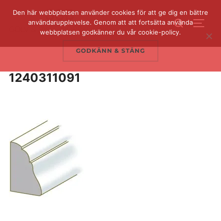
Hoppa
Den här webbplatsen använder cookies för att ge dig en bättre
Sök
till
användarupplevelse. Genom att att fortsätta använda
SLÅ 
efter:
webbplatsen godkänner du vår cookie-policy.
innehåll
GODKÄNN & STÄNG
1240311091