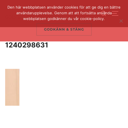
Hoppa
Den här webbplatsen använder cookies för att ge dig en bättre
Sök
till
användarupplevelse. Genom att att fortsätta använda
SLÅ 
efter:
webbplatsen godkänner du vår cookie-policy.
innehåll
GODKÄNN & STÄNG
1240298631