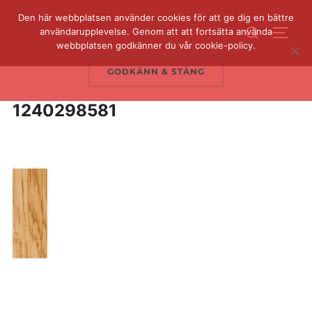
Hoppa
Den här webbplatsen använder cookies för att ge dig en bättre
Sök
till
användarupplevelse. Genom att att fortsätta använda
SLÅ 
efter:
webbplatsen godkänner du vår cookie-policy.
innehåll
GODKÄNN & STÄNG
1240298581