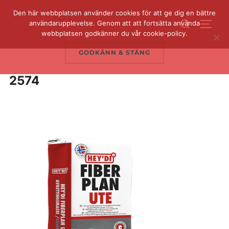
Hoppa
Den här webbplatsen använder cookies för att ge dig en bättre
Sök
till
användarupplevelse. Genom att att fortsätta använda
SLÅ 
efter:
webbplatsen godkänner du vår cookie-policy.
innehåll
GODKÄNN & STÄNG
2574