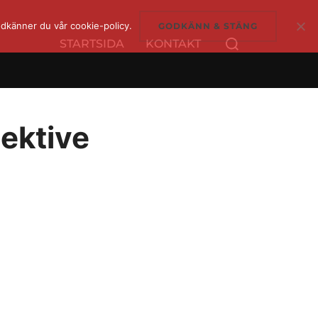
dkänner du vår cookie-policy.
GODKÄNN & STÄNG
Sök
STARTSIDA
KONTAKT
efter:
ektive