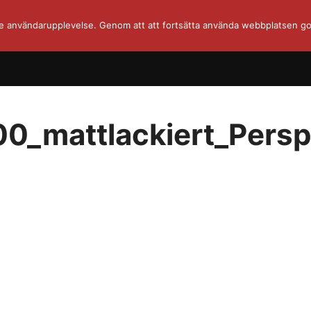
re användarupplevelse. Genom att att fortsätta använda webbplatsen go
_mattlackiert_Persp