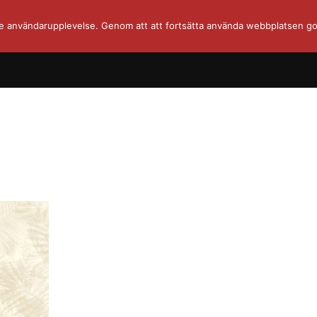
re användarupplevelse. Genom att att fortsätta använda webbplatsen go