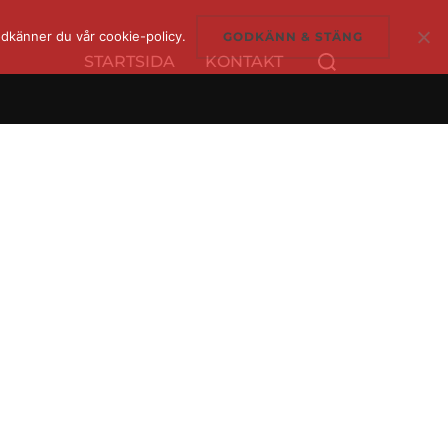
dkänner du vår cookie-policy.
GODKÄNN & STÄNG
Sök
STARTSIDA
KONTAKT
efter: