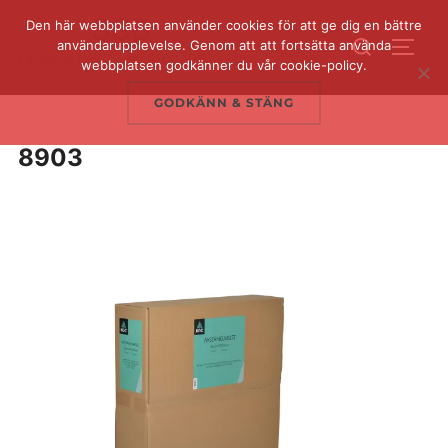
Hoppa
Den här webbplatsen använder cookies för att ge dig en bättre
Sök
till
användarupplevelse. Genom att att fortsätta använda
SLÅ 
efter:
webbplatsen godkänner du vår cookie-policy.
innehåll
GODKÄNN & STÄNG
8903