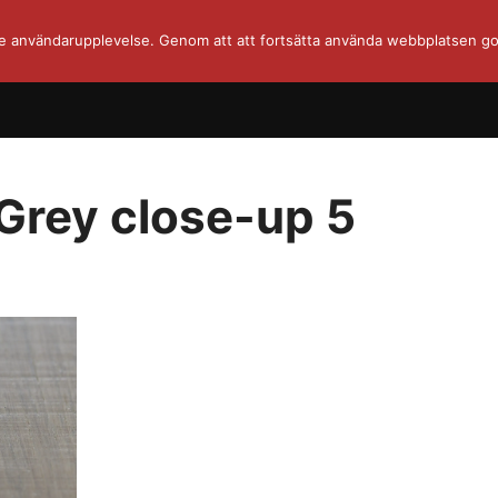
re användarupplevelse. Genom att att fortsätta använda webbplatsen go
Grey close-up 5