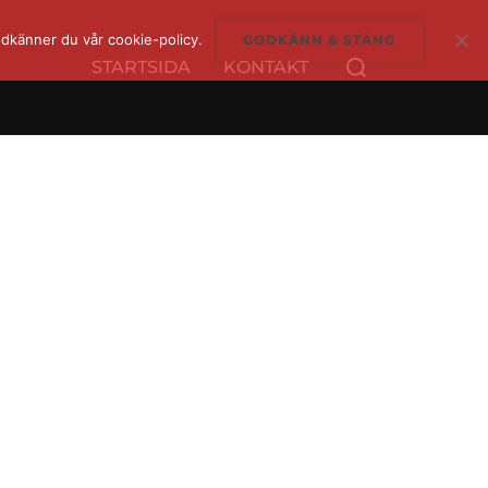
dkänner du vår cookie-policy.
GODKÄNN & STÄNG
Sök
STARTSIDA
KONTAKT
efter: