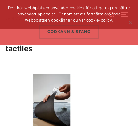
Hoppa
Den här webbplatsen använder cookies för att ge dig en bättre
Sök
till
användarupplevelse. Genom att att fortsätta använda
SLÅ 
efter:
webbplatsen godkänner du vår cookie-policy.
innehåll
GODKÄNN & STÄNG
tactiles