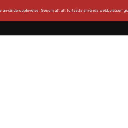
re användarupplevelse. Genom att att fortsätta använda webbplatsen go