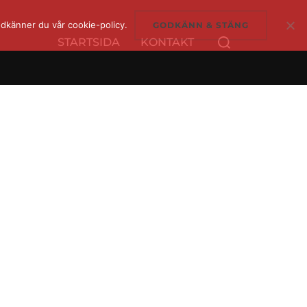
dkänner du vår cookie-policy.
GODKÄNN & STÄNG
Sök
STARTSIDA
KONTAKT
efter: