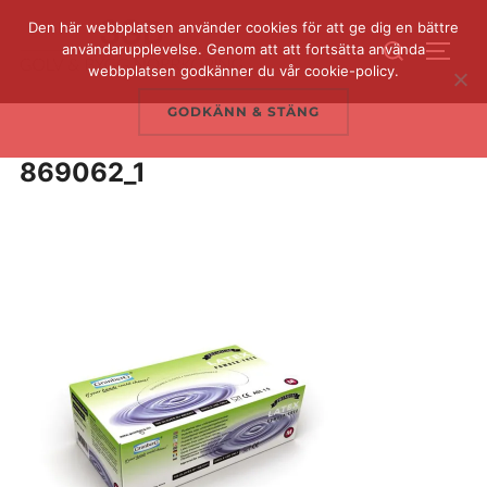
Hoppa
Den här webbplatsen använder cookies för att ge dig en bättre
Sök
till
användarupplevelse. Genom att att fortsätta använda
SLÅ 
efter:
webbplatsen godkänner du vår cookie-policy.
innehåll
GODKÄNN & STÄNG
869062_1